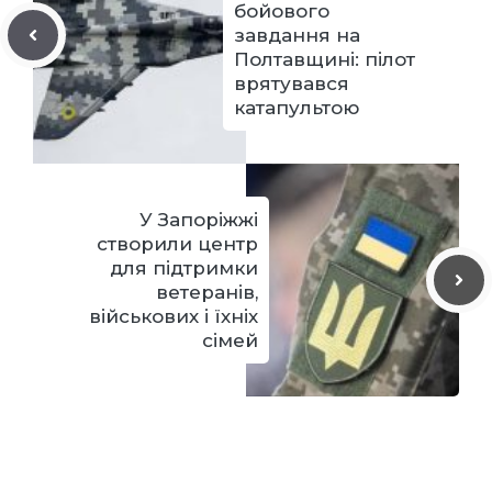
бойового
завдання на
Полтавщині: пілот
врятувався
катапультою
У Запоріжжі
створили центр
для підтримки
ветеранів,
військових і їхніх
сімей