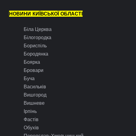
НОВИНИ КИЇВСЬКОЇ ОБЛАСТІ
Біла Церква
Білогородка
Бориспіль
Бородянка
Боярка
Бровари
Буча
Васильків
Вишгород
Вишневе
Ірпінь
Фастів
Обухів
Переяслав-Хмельницький