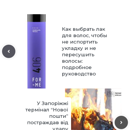
Как выбрать лак
для волос, чтобы
не испортить
укладку и не
пересушить
волосы:
подробное
руководство
У Запоріжжі
термінал “Нової
пошти”
постраждав від
удару