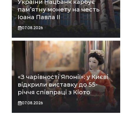
України Нацбанк карбує
пам’ятну монету на честь
Іоана Павла II
07.08.2026
«З чарівності Японії»: у Києві
відкрили виставку до 55-
річчя співпраці з Кіото
07.08.2026