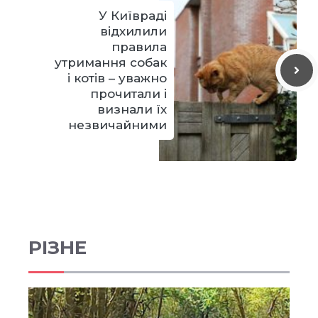
У Київраді
відхилили
правила
утримання собак
і котів – уважно
прочитали і
визнали їх
незвичайними
РІЗНЕ