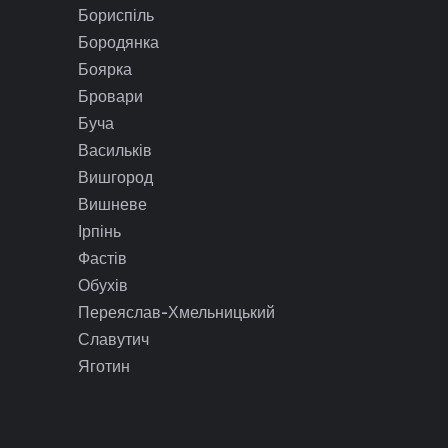
Бориспіль
Бородянка
Боярка
Бровари
Буча
Васильків
Вишгород
Вишневе
Ірпінь
Фастів
Обухів
Переяслав-Хмельницький
Славутич
Яготин