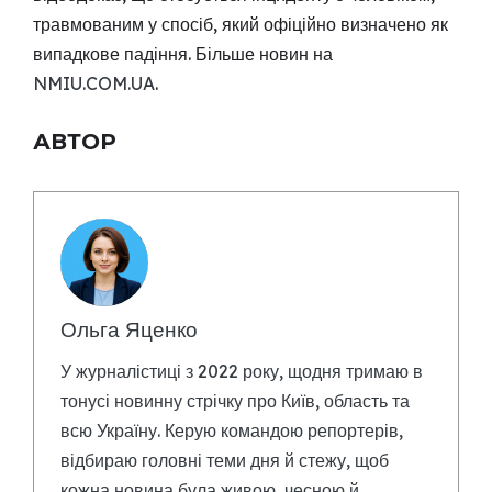
травмованим у спосіб, який офіційно визначено як
випадкове падіння. Більше новин на
NMIU.COM.UA
.
АВТОР
Ольга Яценко
У журналістиці з 2022 року, щодня тримаю в
тонусі новинну стрічку про Київ, область та
всю Україну. Керую командою репортерів,
відбираю головні теми дня й стежу, щоб
кожна новина була живою, чесною й