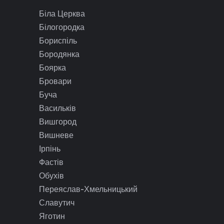
Біла Церква
Білогородка
Бориспіль
Бородянка
Боярка
Бровари
Буча
Васильків
Вишгород
Вишневе
Ірпінь
Фастів
Обухів
Переяслав-Хмельницький
Славутич
Яготин