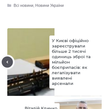
Категорії
Всі новини
,
Новини України
У Києві офіційно
зареєстрували
більше 2 тисячі
одиниць зброї та
мільйон
боєприпасів: як
легалізувати
виявлені
арсенали
Віталій Кличко