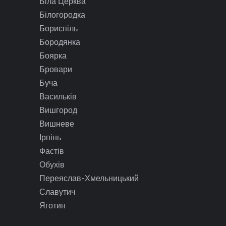
Біла Церква
Білогородка
Бориспіль
Бородянка
Боярка
Бровари
Буча
Васильків
Вишгород
Вишневе
Ірпінь
Фастів
Обухів
Переяслав-Хмельницький
Славутич
Яготин