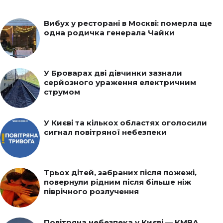
Вибух у ресторані в Москві: померла ще
одна родичка генерала Чайки
У Броварах дві дівчинки зазнали
серйозного ураження електричним
струмом
У Києві та кількох областях оголосили
сигнал повітряної небезпеки
Трьох дітей, забраних після пожежі,
повернули рідним після більше ніж
піврічного розлучення
Повітряна небезпека у Києві — КМВА