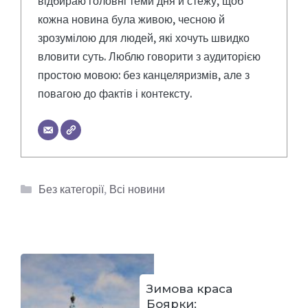
відбираю головні теми дня й стежу, щоб
кожна новина була живою, чесною й
зрозумілою для людей, які хочуть швидко
вловити суть. Люблю говорити з аудиторією
простою мовою: без канцеляризмів, але з
повагою до фактів і контексту.
Категорії
Без категорії
,
Всі новини
Зимова краса
Боярки: