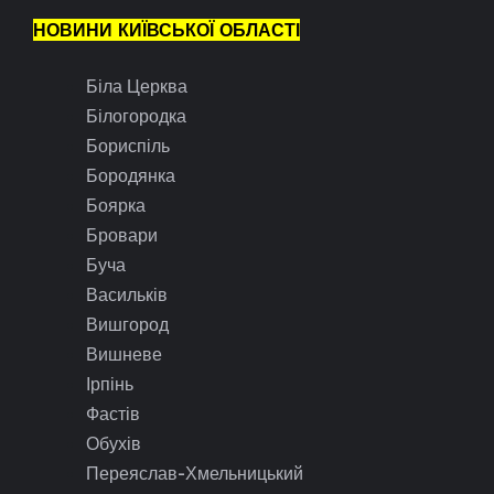
НОВИНИ КИЇВСЬКОЇ ОБЛАСТІ
Біла Церква
Білогородка
Бориспіль
Бородянка
Боярка
Бровари
Буча
Васильків
Вишгород
Вишневе
Ірпінь
Фастів
Обухів
Переяслав-Хмельницький