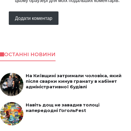
цьому браузері для моїх подальших коментарів.
ОСТАННІ НОВИНИ
На Київщині затримали чоловіка, який
після сварки кинув гранату в кабінет
адміністративної будівлі
Навіть дощ не завадив толоці
напередодні ГогольFest