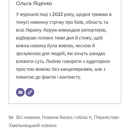
Ольга Яценко
У журналістиці з 2022 року, щодня тримаю в
тонусі новинну стрічку про Київ, область та
всю Україну. Керую командою репортерів,
відбираю головні теми дня й стежу, щоб
кожна новина була живою, чесною й
зрозумілою для людей, які хочуть швидко
вловити суть. Люблю говорити з аудиторією
простою мовою: без канцеляризмів, але з
повагою до фактів і контексту.
Категорії
Всі новини
,
Новини Києва і області
,
Переяслав-
Хмельницький новини