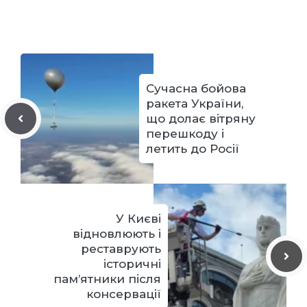
Сучасна бойова
ракета України,
що долає вітряну
перешкоду і
летить до Росії
У Києві
відновлюють і
реставрують
історичні
пам’ятники після
консервації