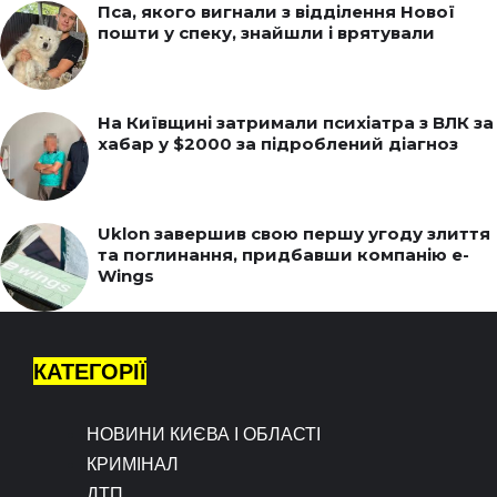
Пса, якого вигнали з відділення Нової
пошти у спеку, знайшли і врятували
На Київщині затримали психіатра з ВЛК за
хабар у $2000 за підроблений діагноз
Uklon завершив свою першу угоду злиття
та поглинання, придбавши компанію e-
Wings
КАТЕГОРІЇ
НОВИНИ КИЄВА І ОБЛАСТІ
КРИМІНАЛ
ДТП