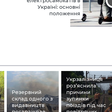
електросамокатів в
Україні: основні
положення
Укрзалізниця
роз’яснила
Резервний
причини
склад одного з
зупинки
видавництв
поїздів під час
постраждав
повітряних