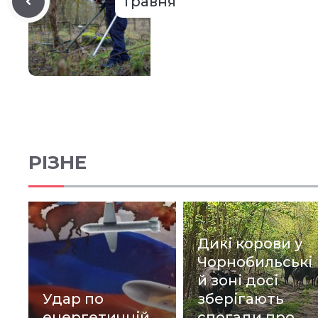
травня
РІЗНЕ
Дикі корови у
Чорнобильські
й зоні досі
Удар по
зберігають
енергетичній
спогади про