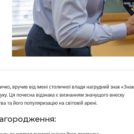
личко, вручив від імені столичної влади нагрудний знак «Знак
ку. Ця почесна відзнака є визнанням значущого внеску
ва та його популяризацію на світовій арені.
нагородження:
ни» як символ високої оцінки його досягнень.