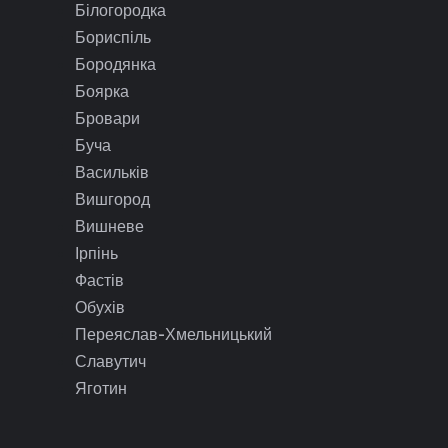
Білогородка
Бориспіль
Бородянка
Боярка
Бровари
Буча
Васильків
Вишгород
Вишневе
Ірпінь
Фастів
Обухів
Переяслав-Хмельницький
Славутич
Яготин