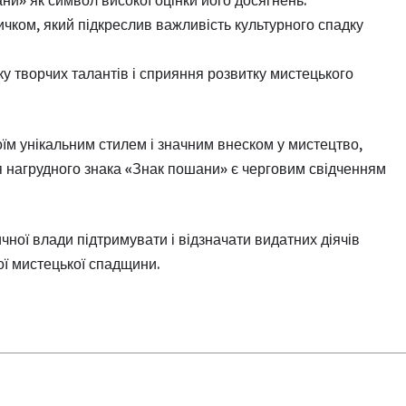
ичком, який підкреслив важливість культурного спадку
у творчих талантів і сприяння розвитку мистецького
оїм унікальним стилем і значним внеском у мистецтво,
я нагрудного знака «Знак пошани» є черговим свідченням
чної влади підтримувати і відзначати видатних діячів
ої мистецької спадщини.