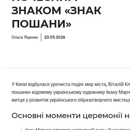
ЗНАКОМ «ЗНАК
ПОШАНИ»
Ольга Яценко
20.05.2026
У Києві відбулася урочиста подія: мер міста, Віталій К
пошани» відомому українському художнику Івану Марчу
митця у розвиток українського образотворчого мистецт
Основні моменти церемонії 
Іван Марчук отримав нагрудний знак «Знак поша