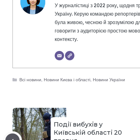
У журналістиці з 2022 року, щодня т
Україну. Керую командою репортерів
була живою, чесною й зрозумілою дл
говорити з аудиторією простою мовою
контексту.
Категорії
Всі новини
,
Новини Києва і області
,
Новини України
Події вибухів у
Київській області 20