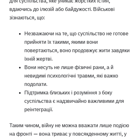
для суспільства, яке уникає жорстких істин,
вдаючись до ілюзій або байдужості. Військові
зізнаються, що:
Незважаючи на те, що суспільство не готове
прийняти їх такими, якими вони
повертаються, воно продовжує жити завдяки
їхній жертві.
Вони несуть не лише фізичні рани, а й
невидимі психологічні травми, які важко
подолати.
Підтримка близьких і розуміння з боку
суспільства є надзвичайно важливими для
реінтеграції.
Таким чином, війну не можна вважати лише подією
на фронті — вона триває у повсякденному житті, у