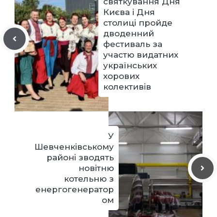
святкування Дня
Києва і Дня
столиці пройде
дводенний
фестиваль за
участю видатних
українських
хорових
колективів
У
Шевченківському
районі зводять
новітню
котельню з
енергогенератор
ом