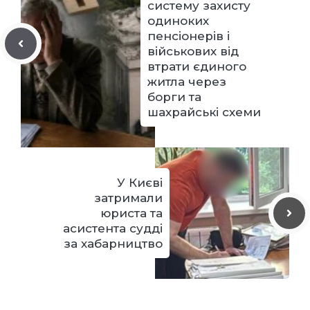
систему захисту
одиноких
пенсіонерів і
військових від
втрати єдиного
житла через
борги та
шахрайські схеми
У Києві
затримали
юриста та
асистента судді
за хабарництво