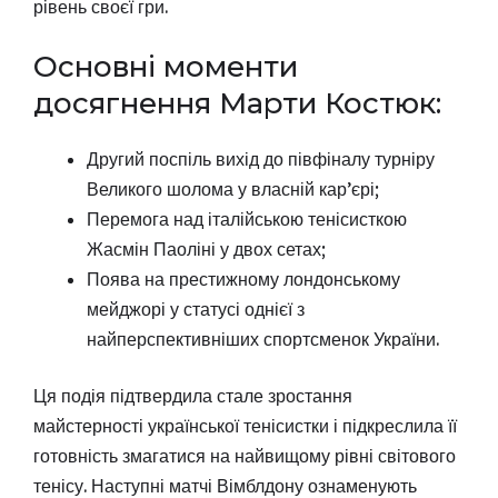
рівень своєї гри.
Основні моменти
досягнення Марти Костюк:
Другий поспіль вихід до півфіналу турніру
Великого шолома у власній кар’єрі;
Перемога над італійською тенісисткою
Жасмін Паоліні у двох сетах;
Поява на престижному лондонському
мейджорі у статусі однієї з
найперспективніших спортсменок України.
Ця подія підтвердила стале зростання
майстерності української тенісистки і підкреслила її
готовність змагатися на найвищому рівні світового
тенісу. Наступні матчі Вімблдону ознаменують