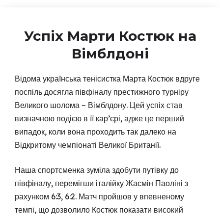
Успіх Марти Костюк на
Вімблдоні
Відома українська тенісистка Марта Костюк вдруге
поспіль досягла півфіналу престижного турніру
Великого шолома – Вімблдону. Цей успіх став
визначною подією в її кар’єрі, адже це перший
випадок, коли вона проходить так далеко на
Відкритому чемпіонаті Великої Британії.
Наша спортсменка зуміла здобути путівку до
півфіналу, перемігши італійку Жасмін Паоліні з
рахунком 6:3, 6:2. Матч пройшов у впевненому
темпі, що дозволило Костюк показати високий