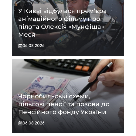
У Києві відбулася прем’єра
анімаційного фільму про
пілота Олексія «Мунфіша»
Меся
06.08.2026
Чорнобильські схеми,
пільгові пенсії та позови до
Пенсійного фонду України
06.08.2026