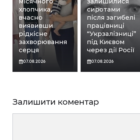
місячного
залишилися
хлопчика,
сиротами
вчасно
після загибелі
виявивши
працівниці
рідкісне
“Укрзалізниці”
захворювання
під Києвом
серця
через дії Росії
07.08.2026
07.08.2026
Залишити коментар
Коментар