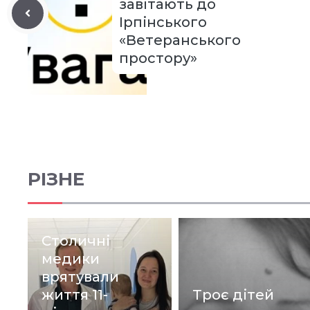
завітають до
Ірпінського
«Ветеранського
простору»
РІЗНЕ
Столичні
медики
врятували
життя 11-
Троє дітей