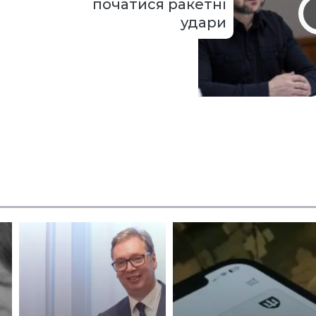
початися ракетні
удари