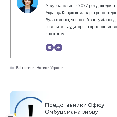
У журналістиці з 2022 року, щодня т
Україну. Керую командою репортерів
була живою, чесною й зрозумілою дл
говорити з аудиторією простою мовою
контексту.
Категорії
Всі новини
,
Новини України
Представники Офісу
Омбудсмана знову