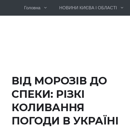
Перейти
Головна
НОВИНИ КИЄВА І ОБЛАСТІ
до
вмісту
ВІД МОРОЗІВ ДО
СПЕКИ: РІЗКІ
КОЛИВАННЯ
ПОГОДИ В УКРАЇНІ