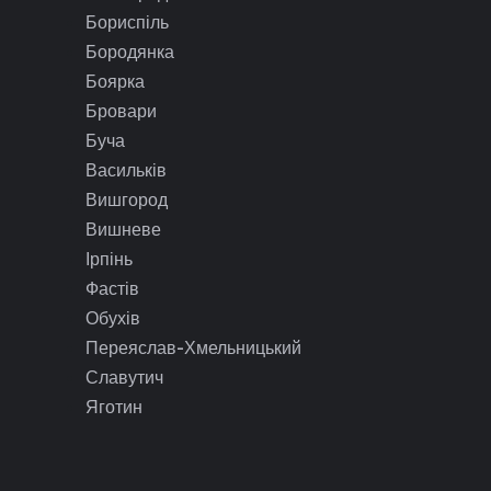
Бориспіль
Бородянка
Боярка
Бровари
Буча
Васильків
Вишгород
Вишневе
Ірпінь
Фастів
Обухів
Переяслав-Хмельницький
Славутич
Яготин