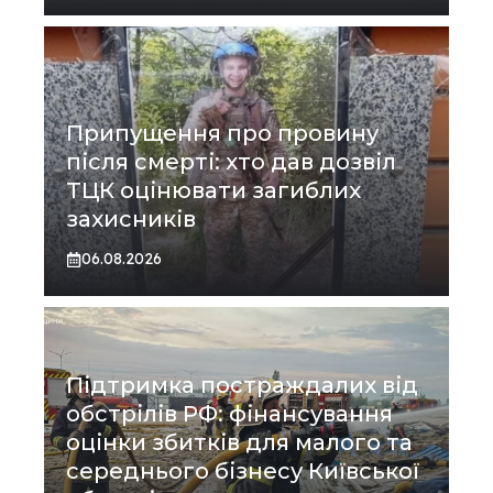
Припущення про провину
після смерті: хто дав дозвіл
ТЦК оцінювати загиблих
захисників
06.08.2026
Підтримка постраждалих від
обстрілів РФ: фінансування
оцінки збитків для малого та
середнього бізнесу Київської