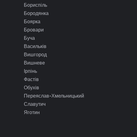
Бориспіль
Бородянка
Боярка
Бровари
Буча
Васильків
Вишгород
Вишневе
Ірпінь
Фастів
Обухів
Переяслав-Хмельницький
Славутич
Яготин