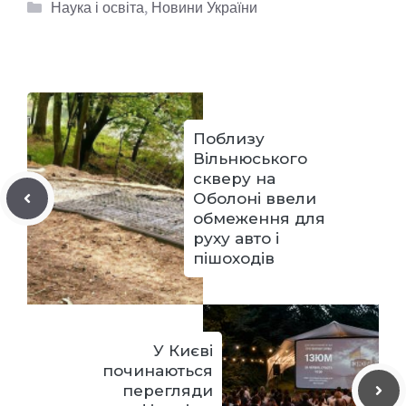
Категорії
Наука і освіта
,
Новини України
Поблизу
Вільнюського
скверу на
Оболоні ввели
обмеження для
руху авто і
пішоходів
У Києві
починаються
перегляди