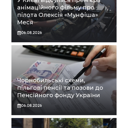
У Києві відбулася прем’єра
анімаційного фільму про
пілота Олексія «Мунфіша»
Меся
06.08.2026
Чорнобильські схеми,
пільгові пенсії та позови до
Пенсійного фонду України
06.08.2026