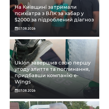
На Київщині затримали
психіатра з ВЛК за хабар у
$2000 за підроблений діагноз
07.08.2026
Uklon завершив свою першу
угоду злиття та поглинання,
придбавши компанію e-
Wings
07.08.2026