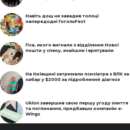
Навіть дощ не завадив толоці
напередодні ГогольFest
Пса, якого вигнали з відділення Нової
пошти у спеку, знайшли і врятували
На Київщині затримали психіатра з ВЛК за
хабар у $2000 за підроблений діагноз
Uklon завершив свою першу угоду злиття
та поглинання, придбавши компанію e-
Wings