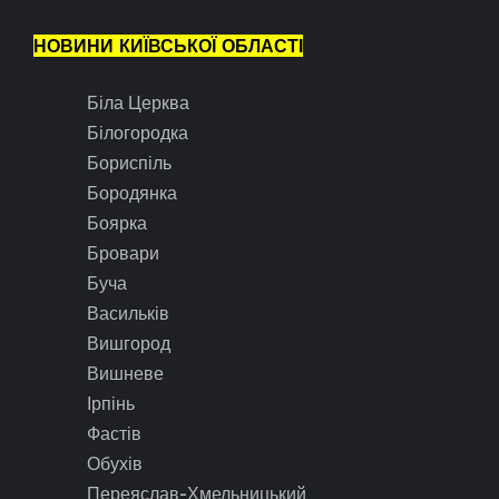
НОВИНИ КИЇВСЬКОЇ ОБЛАСТІ
Біла Церква
Білогородка
Бориспіль
Бородянка
Боярка
Бровари
Буча
Васильків
Вишгород
Вишневе
Ірпінь
Фастів
Обухів
Переяслав-Хмельницький