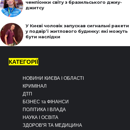
чемпіонки світу з бразильського джиу-
джитсу
У Києві чоловік запускав сигнальні ракети
у подвір’ї житлового будинку: які можуть
бути наслідки
КАТЕГОРІЇ
НОВИНИ КИЄВА І ОБЛАСТІ
КРИМІНАЛ
ДТП
БІЗНЕС та ФІНАНСИ
ПОЛІТИКА І ВЛАДА
НАУКА І ОСВІТА
ЗДОРОВ’Я ТА МЕДИЦИНА