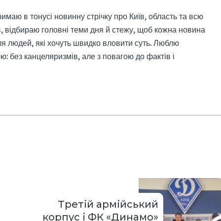
римаю в тонусі новинну стрічку про Київ, область та всю
, відбираю головні теми дня й стежу, щоб кожна новина
я людей, які хочуть швидко вловити суть. Люблю
: без канцеляризмів, але з повагою до фактів і
Третій армійський
корпус і ФК «Динамо»