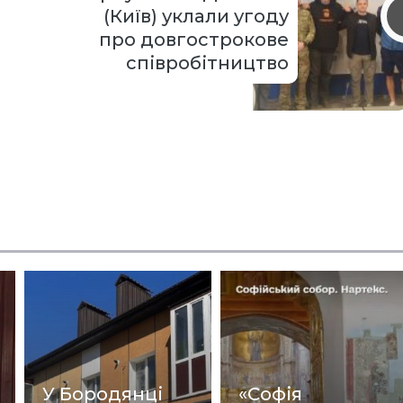
(Київ) уклали угоду
про довгострокове
співробітництво
У Бородянці
«Софія