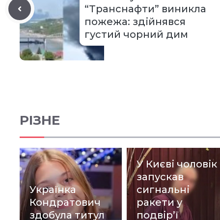
“Транснафти” виникла
пожежа: здійнявся
густий чорний дим
РІЗНЕ
У Києві чоловік
запускав
Українка
сигнальні
Кондратович
ракети у
здобула титул
подвір’ї