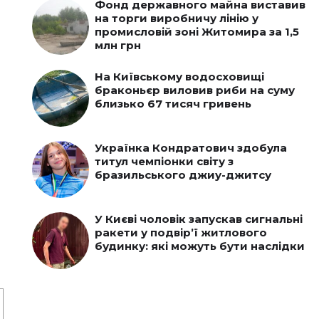
Фонд державного майна виставив
на торги виробничу лінію у
промисловій зоні Житомира за 1,5
млн грн
На Київському водосховищі
браконьєр виловив риби на суму
близько 67 тисяч гривень
Українка Кондратович здобула
титул чемпіонки світу з
бразильського джиу-джитсу
У Києві чоловік запускав сигнальні
ракети у подвір’ї житлового
будинку: які можуть бути наслідки