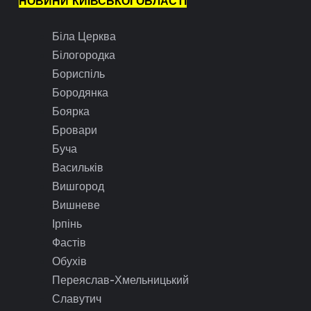
НОВИНИ КИЇВСЬКОЇ ОБЛАСТІ
Біла Церква
Білогородка
Бориспіль
Бородянка
Боярка
Бровари
Буча
Васильків
Вишгород
Вишневе
Ірпінь
Фастів
Обухів
Переяслав-Хмельницький
Славутич