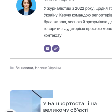
У журналістиці з 2022 року, щодня т
Україну. Керую командою репортерів
була живою, чесною й зрозумілою дл
говорити з аудиторією простою мовою
контексту.
Категорії
Всі новини
,
Новини України
У Башкортостані на
великому об’єкті