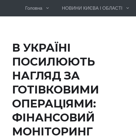
Перейти
Головна
НОВИНИ КИЄВА І ОБЛАСТІ
до
вмісту
В УКРАЇНІ
ПОСИЛЮЮТЬ
НАГЛЯД ЗА
ГОТІВКОВИМИ
ОПЕРАЦІЯМИ:
ФІНАНСОВИЙ
МОНІТОРИНГ