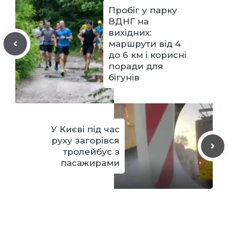
Пробіг у парку
ВДНГ на
вихідних:
маршрути від 4
до 6 км і корисні
поради для
бігунів
У Києві під час
руху загорівся
тролейбус з
пасажирами