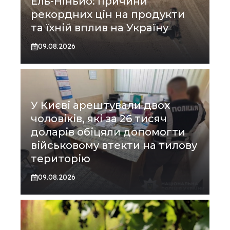
Ель-Ніньйо: причини
рекордних цін на продукти
та їхній вплив на Україну
09.08.2026
У Києві арештували двох
чоловіків, які за 26 тисяч
доларів обіцяли допомогти
військовому втекти на тилову
територію
09.08.2026