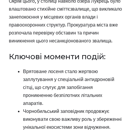
Окрім цього, у столиці навколо озера Лукрець було
влаштовано стихійне сміттєзвалище, що викликало
занепокоєння у місцевих органів влади і
правоохоронних структур. Прокуратура міста вже
розпочала перевірку обставин та причин
виникнення цього несанкціонованого звалища.
Ключові моменти подій:
Врятоване лосеня стало жертвою
заплутування у спеціальній антидроновій
сітці, що слугує для запобігання
проникненню безпілотних літальних
апаратів.
Чорнобильський заповідник продовжує
виконувати свою важливу роль у збереженні
унікальної екосистеми зони відчуження.