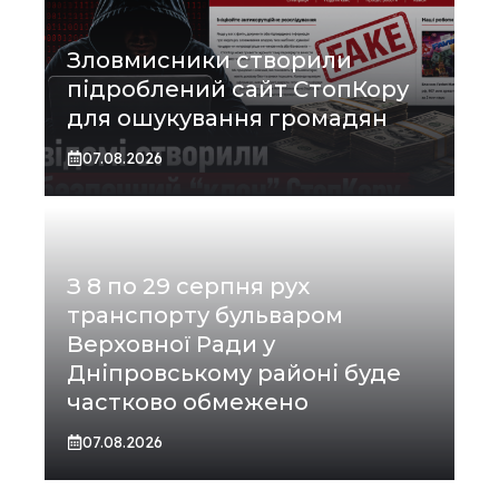
Зловмисники створили
підроблений сайт СтопКору
для ошукування громадян
07.08.2026
З 8 по 29 серпня рух
транспорту бульваром
Верховної Ради у
Дніпровському районі буде
частково обмежено
07.08.2026