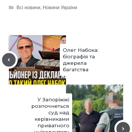
Категорії
Всі новини
,
Новини України
Олег Набока:
біографія та
джерела
багатства
У Запоріжжі
розпочнеться
суд над
керівниками
приватного
університету