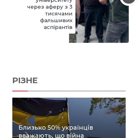
через аферу з 3
тисячами
фальшивих
аспірантів
РІЗНЕ
Близько 50% українців
вважають, що війна