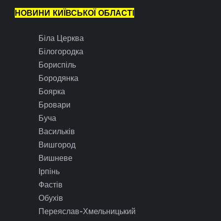
НОВИНИ КИЇВСЬКОЇ ОБЛАСТІ
Біла Церква
Білогородка
Бориспіль
Бородянка
Боярка
Бровари
Буча
Васильків
Вишгород
Вишневе
Ірпінь
Фастів
Обухів
Переяслав-Хмельницький