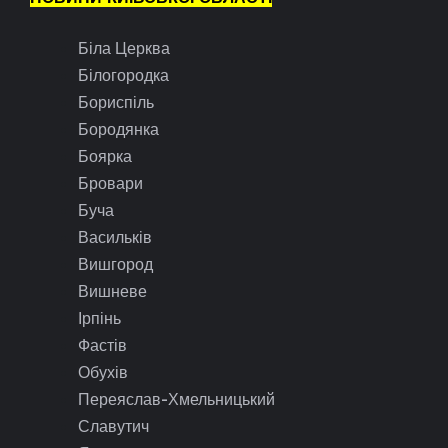
Біла Церква
Білогородка
Бориспіль
Бородянка
Боярка
Бровари
Буча
Васильків
Вишгород
Вишневе
Ірпінь
Фастів
Обухів
Переяслав-Хмельницький
Славутич