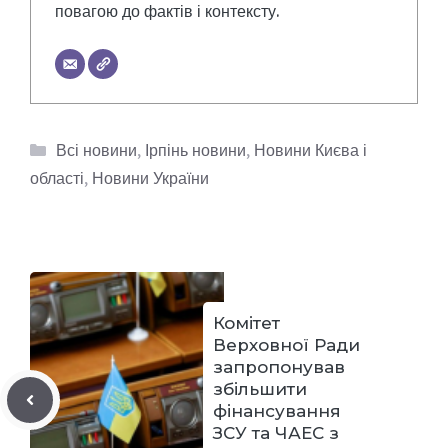
повагою до фактів і контексту.
Категорії
Всі новини
,
Ірпінь новини
,
Новини Києва і
області
,
Новини України
Комітет
Верховної Ради
запропонував
збільшити
фінансування
ЗСУ та ЧАЕС з