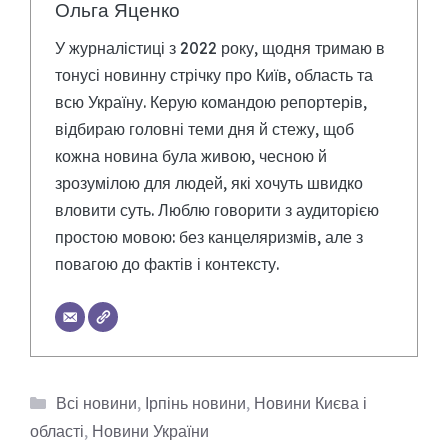
Ольга Яценко
У журналістиці з 2022 року, щодня тримаю в
тонусі новинну стрічку про Київ, область та
всю Україну. Керую командою репортерів,
відбираю головні теми дня й стежу, щоб
кожна новина була живою, чесною й
зрозумілою для людей, які хочуть швидко
вловити суть. Люблю говорити з аудиторією
простою мовою: без канцеляризмів, але з
повагою до фактів і контексту.
Категорії
Всі новини
,
Ірпінь новини
,
Новини Києва і
області
,
Новини України