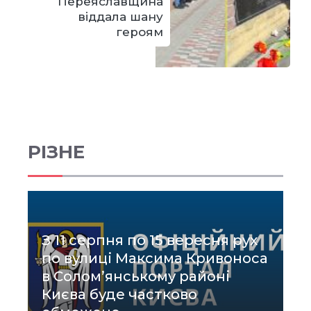
Переяславщина
віддала шану
героям
РІЗНЕ
З 11 серпня по 15 вересня рух
по вулиці Максима Кривоноса
в Солом’янському районі
Києва буде частково