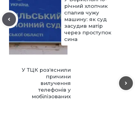
річний хлопчик
спалив чужу
машину: як суд
засудив матір
через проступок
сина
У ТЦК роз’яснили
причини
вилучення
телефонів у
мобілізованих