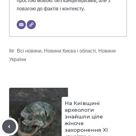
простою мовою: без канцеляризмів, але з
повагою до фактів і контексту.
Категорії
Всі новини
,
Новини Києва і області
,
Новини
України
На Київщині
археологи
знайшли ціле
жіноче
захоронення XI