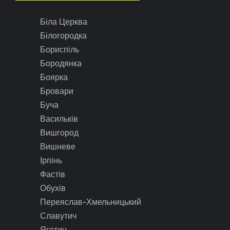
Біла Церква
Білогородка
Бориспіль
Бородянка
Боярка
Бровари
Буча
Васильків
Вишгород
Вишневе
Ірпінь
Фастів
Обухів
Переяслав-Хмельницький
Славутич
Яготин