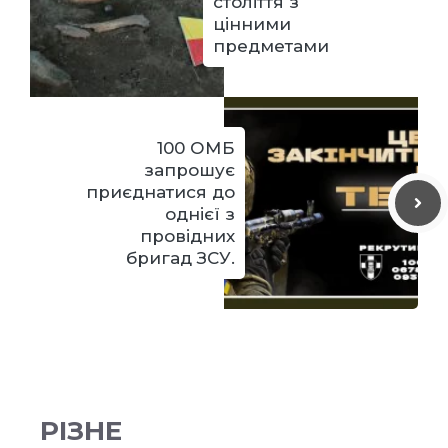
століття з
цінними
предметами
100 ОМБ
запрошує
приєднатися до
однієї з
провідних
бригад ЗСУ.
РІЗНЕ