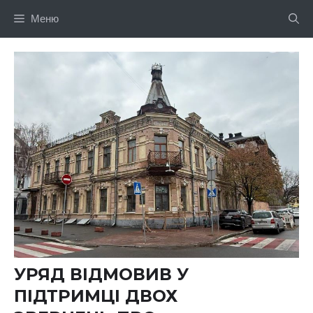
Перейти
Меню
до
вмісту
УРЯД ВІДМОВИВ У
ПІДТРИМЦІ ДВОХ