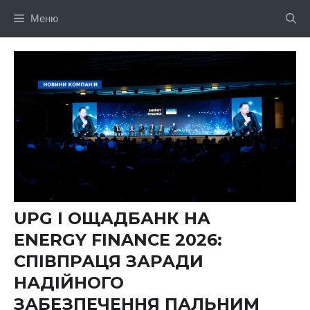
Перейти
Меню
до
вмісту
UPG І ОЩАДБАНК НА
ENERGY FINANCE 2026:
СПІВПРАЦЯ ЗАРАДИ
НАДІЙНОГО
ЗАБЕЗПЕЧЕННЯ ПАЛЬНИМ