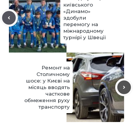
київського
«Динамо»
здобули
перемогу на
міжнародному
турнірі у Швеції
Ремонт на
Столичному
шосе: у Києві на
місяць вводять
часткове
обмеження руху
транспорту