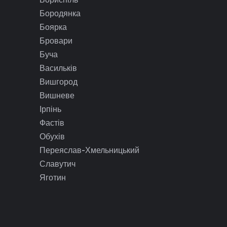
Бородянка
Боярка
Бровари
Буча
Васильків
Вишгород
Вишневе
Ірпінь
Фастів
Обухів
Переяслав-Хмельницький
Славутич
Яготин