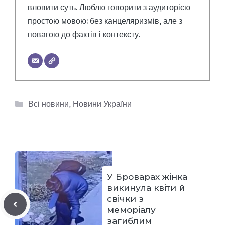
вловити суть. Люблю говорити з аудиторією
простою мовою: без канцеляризмів, але з
повагою до фактів і контексту.
Категорії
Всі новини
,
Новини України
У Броварах жінка
викинула квіти й
свічки з
меморіалу
загиблим