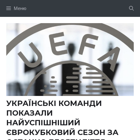
Перейти
Меню
до
вмісту
УКРАЇНСЬКІ КОМАНДИ
ПОКАЗАЛИ
НАЙУСПІШНІШИЙ
ЄВРОКУБКОВИЙ СЕЗОН ЗА