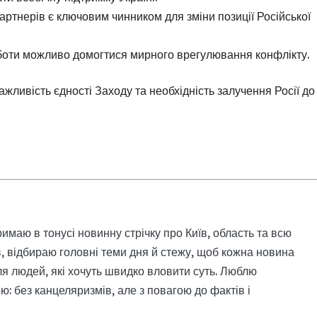
партнерів є ключовим чинником для зміни позиції Російської
оботи можливо домогтися мирного врегулювання конфлікту.
ажливість єдності Заходу та необхідність залучення Росії до
римаю в тонусі новинну стрічку про Київ, область та всю
, відбираю головні теми дня й стежу, щоб кожна новина
я людей, які хочуть швидко вловити суть. Люблю
: без канцеляризмів, але з повагою до фактів і