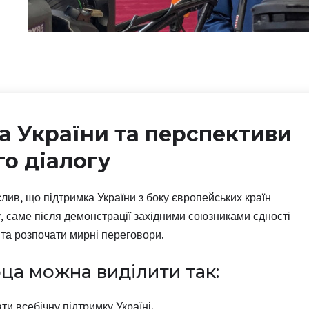
а України та перспективи
о діалогу
ив, що підтримка України з боку європейських країн
, саме після демонстрації західними союзниками єдності
 та розпочати мирні переговори.
ца можна виділити так:
 всебічну підтримку Україні.