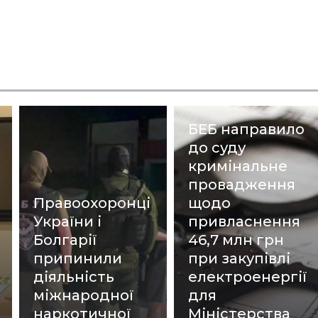
БЕБ направило
до суду
кримінальне
провадження
Правоохоронці
щодо
України і
привласнення
Болгарії
46,7 млн грн
припинили
при закупівлі
діяльність
електроенергії
міжнародної
для
наркотичної
Міністерства