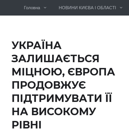
Перейти
Головна
НОВИНИ КИЄВА І ОБЛАСТІ
до
вмісту
УКРАЇНА
ЗАЛИШАЄТЬСЯ
МІЦНОЮ, ЄВРОПА
ПРОДОВЖУЄ
ПІДТРИМУВАТИ ЇЇ
НА ВИСОКОМУ
РІВНІ