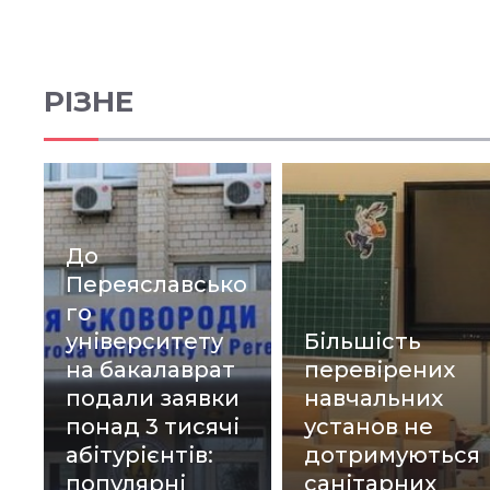
РІЗНЕ
До
Переяславсько
го
університету
Більшість
на бакалаврат
перевірених
подали заявки
навчальних
понад 3 тисячі
установ не
абітурієнтів:
дотримуються
популярні
санітарних