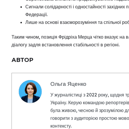
Сигнали солідарності і одностайності західних 
Федерації.
Лише на основі взаєморозуміння та спільної р
Таким чином, позиція Фрідріха Мерца чітко вказує на в
діалогу задля встановлення стабільності в регіоні.
АВТОР
Ольга Яценко
У журналістиці з 2022 року, щодня т
Україну. Керую командою репортерів
була живою, чесною й зрозумілою дл
говорити з аудиторією простою мовою
контексту.