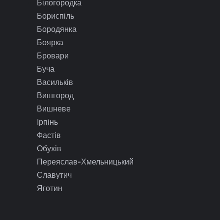
Білогородка
Бориспіль
Бородянка
Боярка
Бровари
Буча
Васильків
Вишгород
Вишневе
Ірпінь
Фастів
Обухів
Переяслав-Хмельницький
Славутич
Яготин