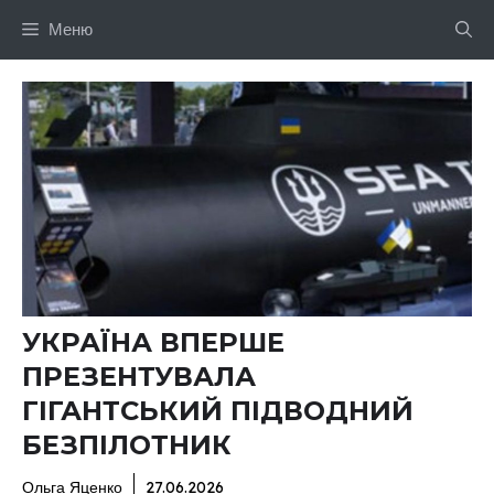
Перейти
Меню
до
вмісту
УКРАЇНА ВПЕРШЕ
ПРЕЗЕНТУВАЛА
ГІГАНТСЬКИЙ ПІДВОДНИЙ
БЕЗПІЛОТНИК
Ольга Яценко
27.06.2026