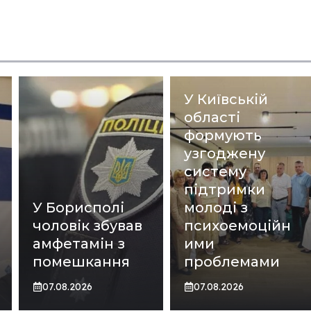
У Київській
області
формують
узгоджену
систему
підтримки
У Борисполі
молоді з
чоловік збував
психоемоційн
амфетамін з
ими
помешкання
проблемами
07.08.2026
07.08.2026