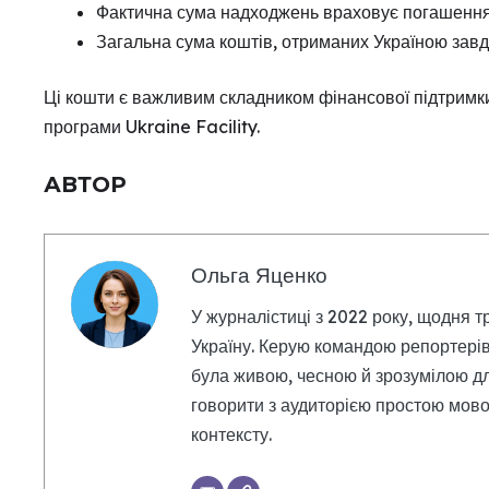
Фактична сума надходжень враховує погашення
Загальна сума коштів, отриманих Україною завдя
Ці кошти є важливим складником фінансової підтримки
програми Ukraine Facility.
АВТОР
Ольга Яценко
У журналістиці з 2022 року, щодня т
Україну. Керую командою репортерів
була живою, чесною й зрозумілою дл
говорити з аудиторією простою мовою
контексту.