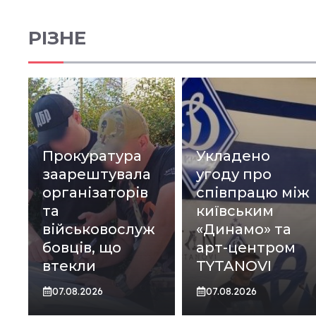
РІЗНЕ
Прокуратура
Укладено
заарештувала
угоду про
організаторів
співпрацю між
та
київським
військовослуж
«Динамо» та
бовців, що
арт-центром
втекли
TYTANOVI
07.08.2026
07.08.2026