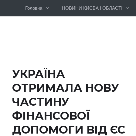
Перейти
Головна
НОВИНИ КИЄВА І ОБЛАСТІ
до
вмісту
УКРАЇНА
ОТРИМАЛА НОВУ
ЧАСТИНУ
ФІНАНСОВОЇ
ДОПОМОГИ ВІД ЄС