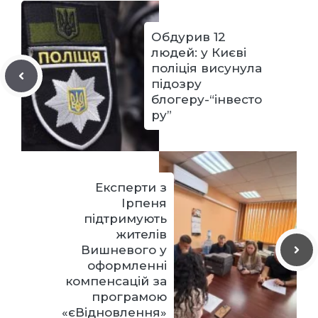
Обдурив 12
людей: у Києві
поліція висунула
підозру
блогеру-“інвесто
ру”
Експерти з
Ірпеня
підтримують
жителів
Вишневого у
оформленні
компенсацій за
програмою
«єВідновлення»