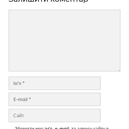
Коментар
Ім’я
E-
mail
Сайт
Зберегти моє ім'я, e-mail, та адресу сайту в