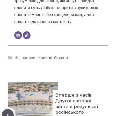
зрозумілою для людей, які хочуть швидко
вловити суть. Люблю говорити з аудиторією
простою мовою: без канцеляризмів, але з
повагою до фактів і контексту.
Категорії
Всі новини
,
Новини України
Вперше з часів
Другої світової
війни в результаті
російського