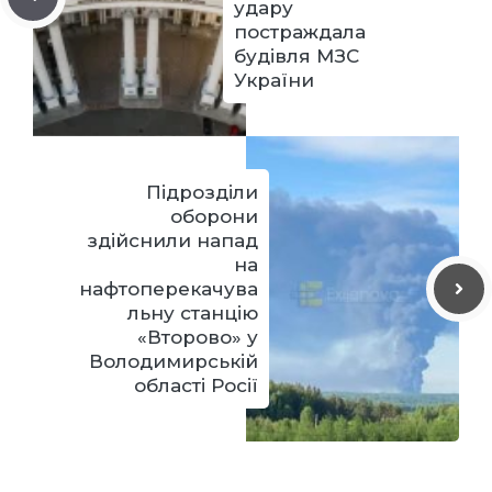
удару
постраждала
будівля МЗС
України
Підрозділи
оборони
здійснили напад
на
нафтоперекачува
льну станцію
«Второво» у
Володимирській
області Росії