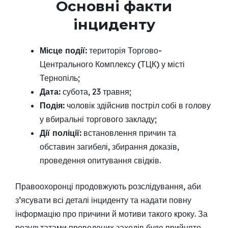
Основні факти
інциденту
Місце події:
територія Торгово-
Центрального Комплексу (ТЦК) у місті
Тернопіль;
Дата:
субота, 23 травня;
Подія:
чоловік здійснив постріл собі в голову
у вбиральні торгового закладу;
Дії поліції:
встановлення причин та
обставин загибелі, збирання доказів,
проведення опитування свідків.
Правоохоронці продовжують розслідування, аби
з’ясувати всі деталі інциденту та надати повну
інформацію про причини й мотиви такого кроку. За
результатами проведених заходів буде прийнято