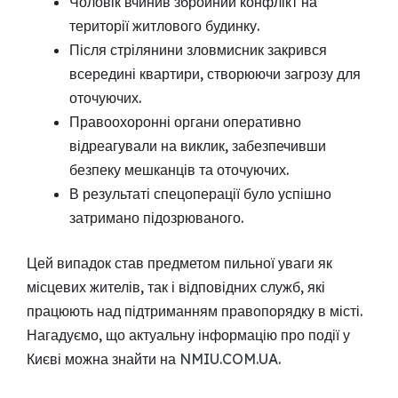
Чоловік вчинив збройний конфлікт на
території житлового будинку.
Після стрілянини зловмисник закрився
всередині квартири, створюючи загрозу для
оточуючих.
Правоохоронні органи оперативно
відреагували на виклик, забезпечивши
безпеку мешканців та оточуючих.
В результаті спецоперації було успішно
затримано підозрюваного.
Цей випадок став предметом пильної уваги як
місцевих жителів, так і відповідних служб, які
працюють над підтриманням правопорядку в місті.
Нагадуємо, що актуальну інформацію про події у
Києві можна знайти на
NMIU.COM.UA
.