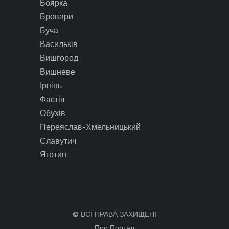
Боярка
Бровари
Буча
Васильків
Вишгород
Вишневе
Ірпінь
Фастів
Обухів
Переяслав-Хмельницький
Славутич
Яготин
© ВСІ ПРАВА ЗАХИЩЕНІ
Про Портал