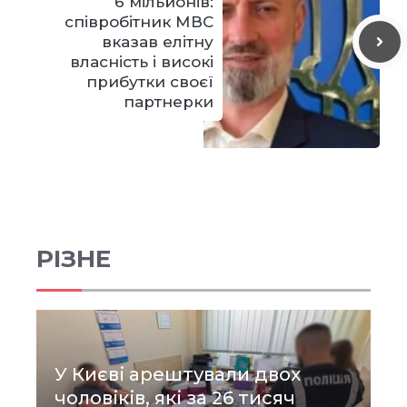
6 мільйонів:
співробітник МВС
вказав елітну
власність і високі
прибутки своєї
партнерки
РІЗНЕ
У Києві арештували двох
чоловіків, які за 26 тисяч