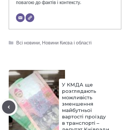
повагою до фактів і контексту.
Категорії
Всі новини
,
Новини Києва і області
У КМДА ще
розглядають
можливість
зменшення
майбутньої
вартості проїзду
в транспорті –
депутат Київради