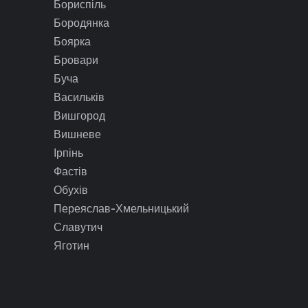
Бориспіль
Бородянка
Боярка
Бровари
Буча
Васильків
Вишгород
Вишневе
Ірпінь
Фастів
Обухів
Переяслав-Хмельницький
Славутич
Яготин