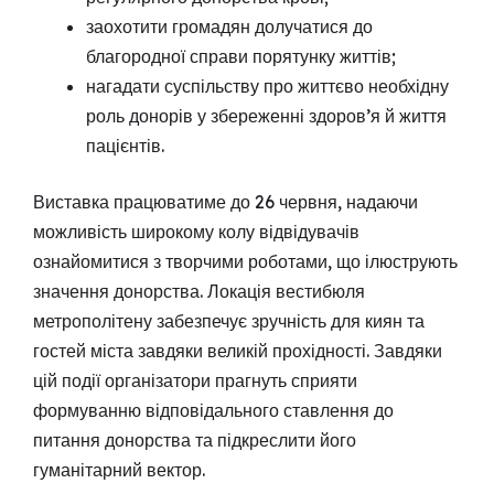
заохотити громадян долучатися до
благородної справи порятунку життів;
нагадати суспільству про життєво необхідну
роль донорів у збереженні здоров’я й життя
пацієнтів.
Виставка працюватиме до 26 червня, надаючи
можливість широкому колу відвідувачів
ознайомитися з творчими роботами, що ілюструють
значення донорства. Локація вестибюля
метрополітену забезпечує зручність для киян та
гостей міста завдяки великій прохідності. Завдяки
цій події організатори прагнуть сприяти
формуванню відповідального ставлення до
питання донорства та підкреслити його
гуманітарний вектор.