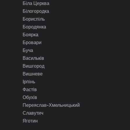
Біла Церква
Білогородка
Бориспіль
Бородянка
Боярка
Бровари
Буча
Васильків
Вишгород
Вишневе
Ірпінь
Фастів
Обухів
Переяслав-Хмельницький
Славутич
Яготин