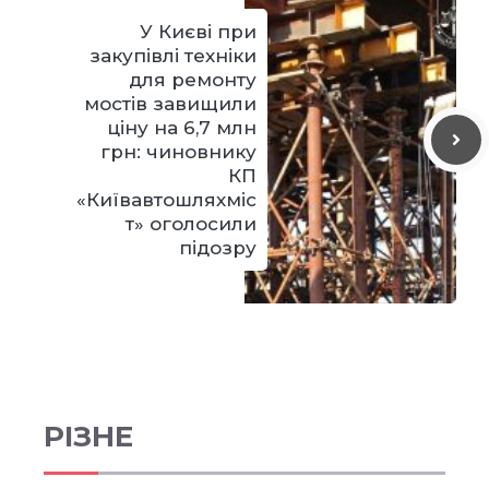
У Києві при
закупівлі техніки
для ремонту
мостів завищили
ціну на 6,7 млн
грн: чиновнику
КП
«Київавтошляхміс
т» оголосили
підозру
РІЗНЕ