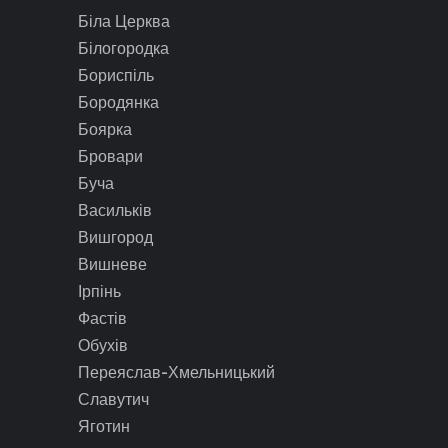
Біла Церква
Білогородка
Бориспіль
Бородянка
Боярка
Бровари
Буча
Васильків
Вишгород
Вишневе
Ірпінь
Фастів
Обухів
Переяслав-Хмельницький
Славутич
Яготин