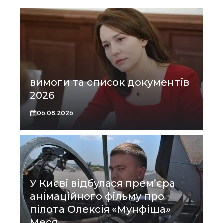
вимоги та список документів
2026
06.08.2026
У Києві відбулася прем’єра
анімаційного фільму про
пілота Олексія «Мунфіша»
Меся