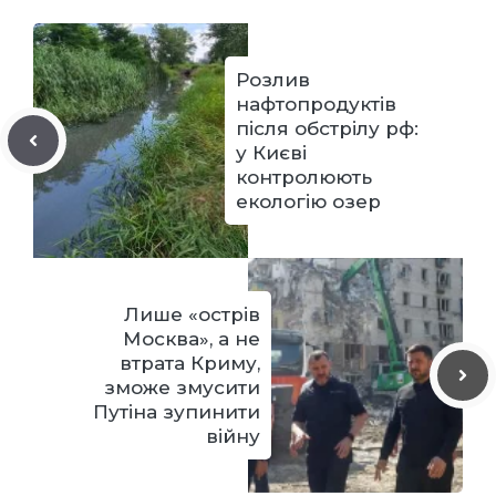
Розлив
нафтопродуктів
після обстрілу рф:
у Києві
контролюють
екологію озер
Лише «острів
Москва», а не
втрата Криму,
зможе змусити
Путіна зупинити
війну