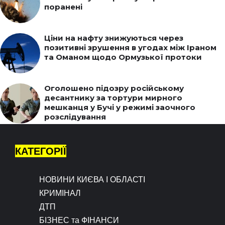
поранені
Ціни на нафту знижуються через
позитивні зрушення в угодах між Іраном
та Оманом щодо Ормузької протоки
Оголошено підозру російському
десантнику за тортури мирного
мешканця у Бучі у режимі заочного
розслідування
КАТЕГОРІЇ
НОВИНИ КИЄВА І ОБЛАСТІ
КРИМІНАЛ
ДТП
БІЗНЕС та ФІНАНСИ