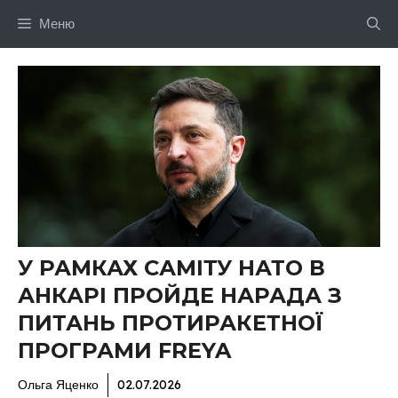
Перейти
Меню
до
вмісту
У РАМКАХ САМІТУ НАТО В
АНКАРІ ПРОЙДЕ НАРАДА З
ПИТАНЬ ПРОТИРАКЕТНОЇ
ПРОГРАМИ FREYA
Ольга Яценко
02.07.2026