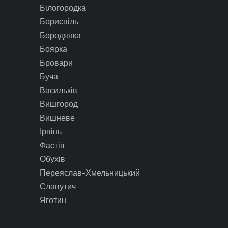
Білогородка
Бориспіль
Бородянка
Боярка
Бровари
Буча
Васильків
Вишгород
Вишневе
Ірпінь
Фастів
Обухів
Переяслав-Хмельницький
Славутич
Яготин