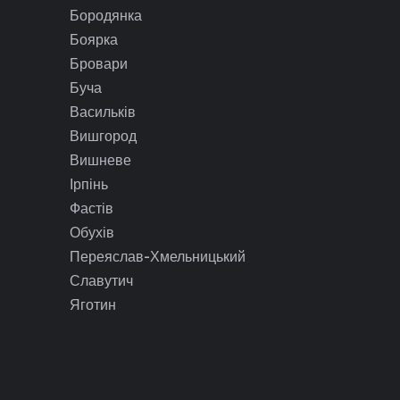
Бородянка
Боярка
Бровари
Буча
Васильків
Вишгород
Вишневе
Ірпінь
Фастів
Обухів
Переяслав-Хмельницький
Славутич
Яготин