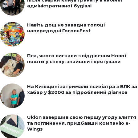
адміністративної будівлі
Навіть дощ не завадив толоці
напередодні ГогольFest
Пса, якого вигнали з відділення Нової
пошти у спеку, знайшли і врятували
На Київщині затримали психіатра з ВЛК за
хабар у $2000 за підроблений діагноз
Uklon завершив свою першу угоду злиття
та поглинання, придбавши компанію e-
Wings