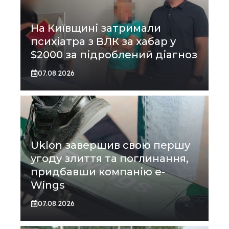
На Київщині затримали
психіатра з ВЛК за хабар у
$2000 за підроблений діагноз
07.08.2026
Uklon завершив свою першу
угоду злиття та поглинання,
придбавши компанію e-
Wings
07.08.2026