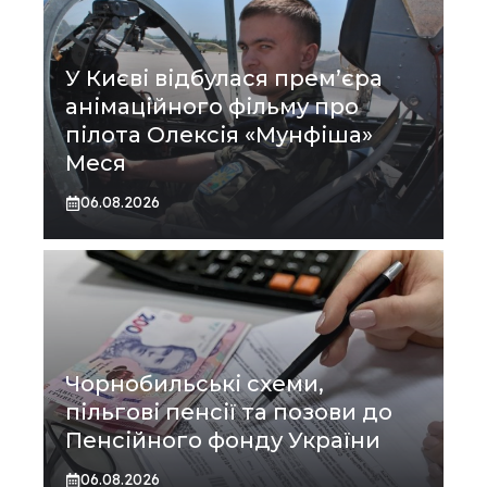
У Києві відбулася прем’єра
анімаційного фільму про
пілота Олексія «Мунфіша»
Меся
06.08.2026
Чорнобильські схеми,
пільгові пенсії та позови до
Пенсійного фонду України
06.08.2026