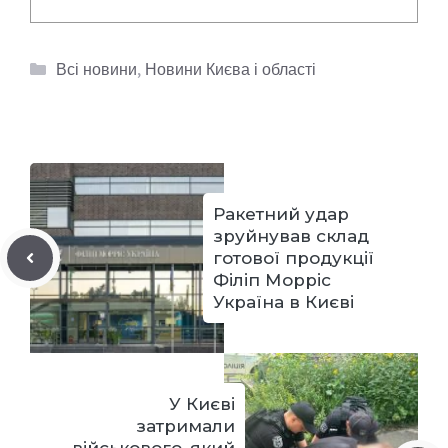
Категорії
Всі новини
,
Новини Києва і області
Ракетний удар
зруйнував склад
готової продукції
Філіп Морріс
Україна в Києві
У Києві
затримали
військового, який