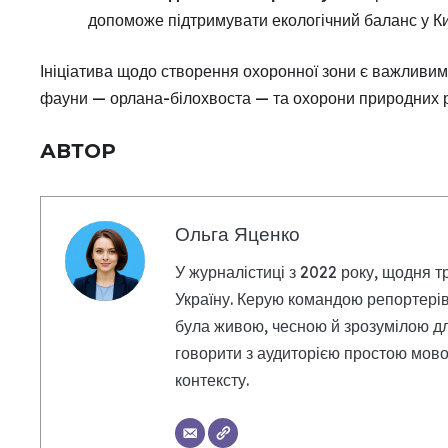
допоможе підтримувати екологічний баланс у Киї
Ініціатива щодо створення охоронної зони є важливи
фауни — орлана-білохвоста — та охорони природних р
АВТОР
Ольга Яценко
У журналістиці з 2022 року, щодня т
Україну. Керую командою репортерів
була живою, чесною й зрозумілою дл
говорити з аудиторією простою мовою
контексту.