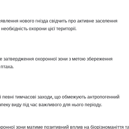
явлення нового гнізда свідчить про активне заселення
еобхідність охорони цієї території.
е затвердження охоронної зони з метою збереження
птаха.
 певні тимчасові заходи, що обмежують антропогенний
зпеку виду під час важливого для нього періоду.
онної зони матиме позитивний вплив на біорізноманіття т