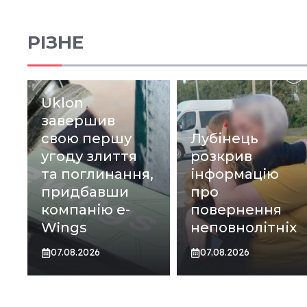
РІЗНЕ
Uklon
завершив
свою першу
Лубінець
угоду злиття
розкрив
та поглинання,
інформацію
придбавши
про
компанію e-
повернення
Wings
неповнолітніх
07.08.2026
07.08.2026