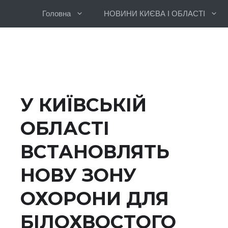
Перейти
Головна
НОВИНИ КИЄВА І ОБЛАСТІ
до
вмісту
У КИЇВСЬКІЙ
ОБЛАСТІ
ВСТАНОВЛЯТЬ
НОВУ ЗОНУ
ОХОРОНИ ДЛЯ
БІЛОХВОСТОГО