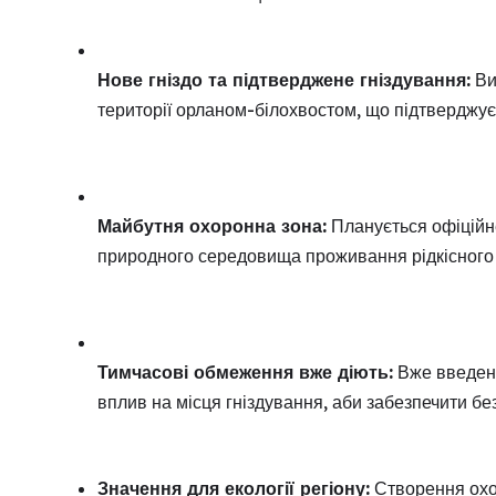
Нове гніздо та підтверджене гніздування:
Ви
території орланом-білохвостом, що підтверджує н
Майбутня охоронна зона:
Планується офіційн
природного середовища проживання рідкісного 
Тимчасові обмеження вже діють:
Вже введені
вплив на місця гніздування, аби забезпечити бе
Значення для екології регіону:
Створення охор