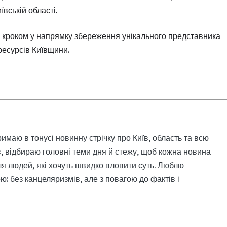
вській області.
м кроком у напрямку збереження унікального представника
есурсів Київщини.
римаю в тонусі новинну стрічку про Київ, область та всю
, відбираю головні теми дня й стежу, щоб кожна новина
я людей, які хочуть швидко вловити суть. Люблю
: без канцеляризмів, але з повагою до фактів і