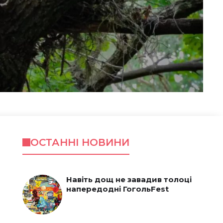
ОСТАННІ НОВИНИ
Навіть дощ не завадив толоці
напередодні ГогольFest