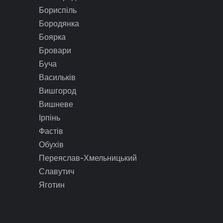
Бориспіль
Бородянка
Боярка
Бровари
Буча
Васильків
Вишгород
Вишневе
Ірпінь
Фастів
Обухів
Переяслав-Хмельницький
Славутич
Яготин