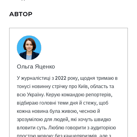
АВТОР
Ольга Яценко
У журналістиці з 2022 року, щодня тримаю в
тонусі новинну стрічку про Київ, область та
всю Україну. Керую командою репортерів,
відбираю головні теми дня й стежу, щоб
кожна новина була живою, чесною й
зрозумілою для людей, які хочуть швидко
вловити суть. Люблю говорити з аудиторією
простою мовою: без канцеляризмів, але з