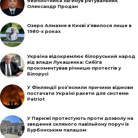
безпілотника загинув рятувальник
Олександр Продан
Озеро Алмазне в Києві з’явилося лише в
1980-х роках
Україна відокремлює білоруський народ
від влади Лукашенка: Сибіга
прокоментував річницю протестів у
Білорусі
У Фінляндії роз’яснили причини відмови
постачати Україні ракети для системи
Patriot
У Парижі протестують проти дозволу на
зведення скляного павільйону поруч із
Бурбонським палацом