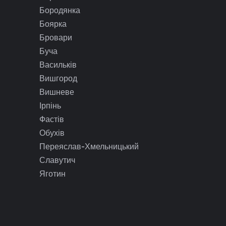
Бородянка
Боярка
Бровари
Буча
Васильків
Вишгород
Вишневе
Ірпінь
Фастів
Обухів
Переяслав-Хмельницький
Славутич
Яготин