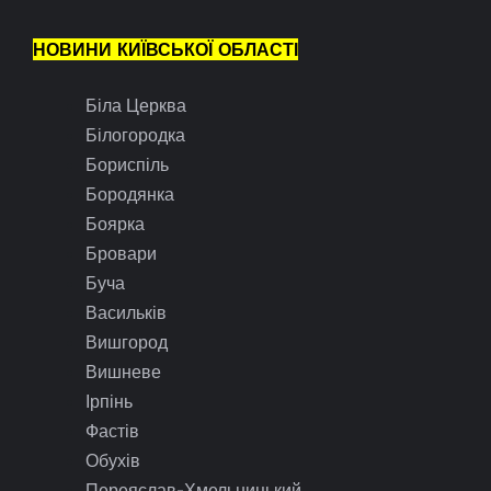
НОВИНИ КИЇВСЬКОЇ ОБЛАСТІ
Біла Церква
Білогородка
Бориспіль
Бородянка
Боярка
Бровари
Буча
Васильків
Вишгород
Вишневе
Ірпінь
Фастів
Обухів
Переяслав-Хмельницький