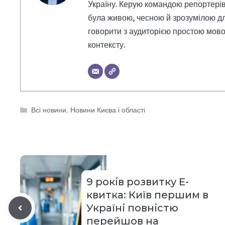
Україну. Керую командою репортерів
була живою, чесною й зрозумілою дл
говорити з аудиторією простою мовою
контексту.
Категорії
Всі новини
,
Новини Києва і області
9 років розвитку Е-
квитка: Київ першим в
Україні повністю
перейшов на