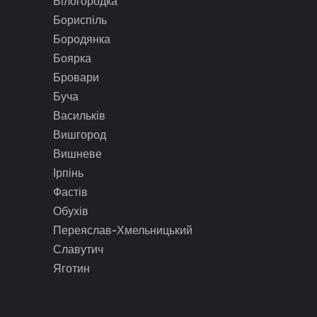
Білогородка
Бориспіль
Бородянка
Боярка
Бровари
Буча
Васильків
Вишгород
Вишневе
Ірпінь
Фастів
Обухів
Переяслав-Хмельницький
Славутич
Яготин