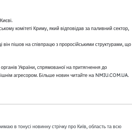
Києві.
ському комітеті Криму, який відповідав за паливний сектор,
ці він пішов на співпрацю з проросійськими структурами, що
рганів України, спрямованої на притягнення до
внішнім агресором. Більше новин читайте на
NMIU.COM.UA
.
римаю в тонусі новинну стрічку про Київ, область та всю