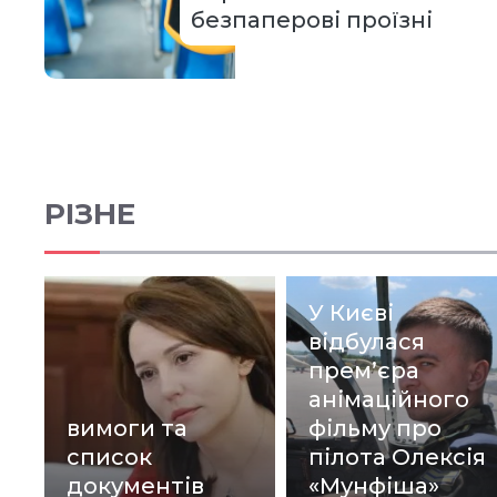
безпаперові проїзні
РІЗНЕ
У Києві
відбулася
прем’єра
анімаційного
вимоги та
фільму про
список
пілота Олексія
документів
«Мунфіша»