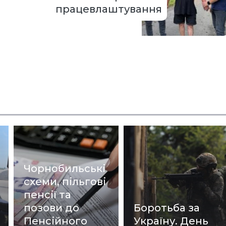
працевлаштування
Чорнобильські
схеми, пільгові
пенсії та
позови до
Боротьба за
Пенсійного
Україну. День